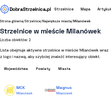
Dobra
Strzelnica
.pl
Strzelnice
Mapa
Artyku
Strona główna
/
Strzelnice
/
Największe miasta
/
Milanówek
Strzelnice w mieście Milanówek
Liczba obiektów: 2
Lista obejmuje aktywne strzelnice w mieście Milanówek wraz
z logo i nazwą, aby szybciej znaleźć interesujący obiekt.
Województwa
Powiaty
Miasta
MCK
Magnus
Milanówek
Milanówek