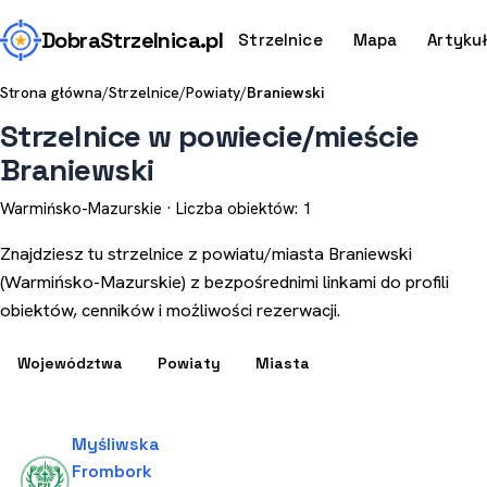
Dobra
Strzelnica
.pl
Strzelnice
Mapa
Artyku
Strona główna
/
Strzelnice
/
Powiaty
/
Braniewski
Strzelnice w powiecie/mieście
Braniewski
Warmińsko-Mazurskie · Liczba obiektów: 1
Znajdziesz tu strzelnice z powiatu/miasta Braniewski
(Warmińsko-Mazurskie) z bezpośrednimi linkami do profili
obiektów, cenników i możliwości rezerwacji.
Województwa
Powiaty
Miasta
Myśliwska
Frombork