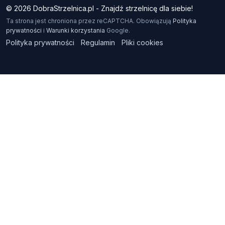
© 2026 DobraStrzelnica.pl - Znajdź strzelnicę dla siebie!
Ta strona jest chroniona przez reCAPTCHA. Obowiązują
Polityka
prywatności
i
Warunki korzystania
Google.
Polityka prywatności
Regulamin
Pliki cookies