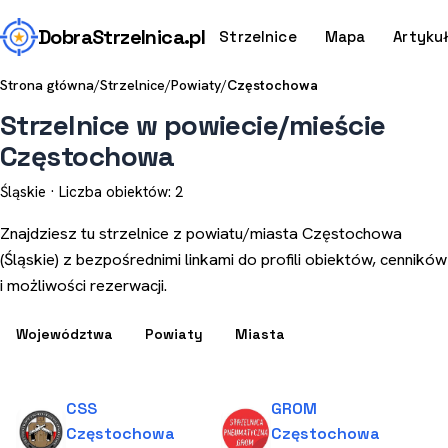
Dobra
Strzelnica
.pl
Strzelnice
Mapa
Artyku
Strona główna
/
Strzelnice
/
Powiaty
/
Częstochowa
Strzelnice w powiecie/mieście
Częstochowa
Śląskie · Liczba obiektów: 2
Znajdziesz tu strzelnice z powiatu/miasta Częstochowa
(Śląskie) z bezpośrednimi linkami do profili obiektów, cenników
i możliwości rezerwacji.
Województwa
Powiaty
Miasta
CSS
GROM
Częstochowa
Częstochowa