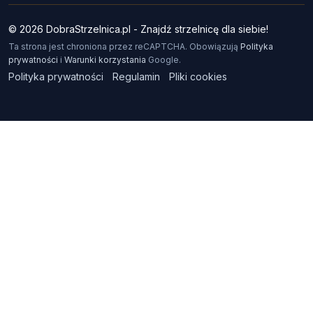
© 2026 DobraStrzelnica.pl - Znajdź strzelnicę dla siebie!
Ta strona jest chroniona przez reCAPTCHA. Obowiązują
Polityka
prywatności
i
Warunki korzystania
Google.
Polityka prywatności
Regulamin
Pliki cookies