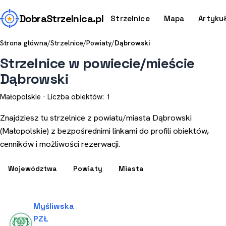
Dobra
Strzelnica
.pl
Strzelnice
Mapa
Artyku
Strona główna
/
Strzelnice
/
Powiaty
/
Dąbrowski
Strzelnice w powiecie/mieście
Dąbrowski
Małopolskie · Liczba obiektów: 1
Znajdziesz tu strzelnice z powiatu/miasta Dąbrowski
(Małopolskie) z bezpośrednimi linkami do profili obiektów,
cenników i możliwości rezerwacji.
Województwa
Powiaty
Miasta
Myśliwska
PZŁ