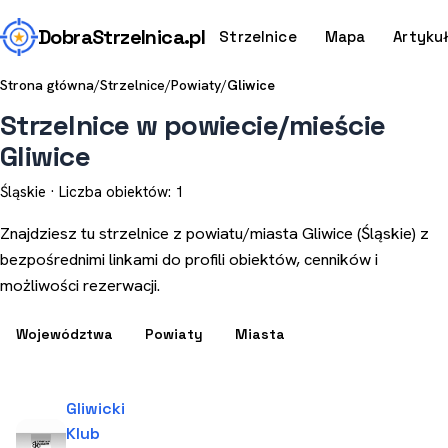
Dobra
Strzelnica
.pl
Strzelnice
Mapa
Artyku
Strona główna
/
Strzelnice
/
Powiaty
/
Gliwice
Strzelnice w powiecie/mieście
Gliwice
Śląskie · Liczba obiektów: 1
Znajdziesz tu strzelnice z powiatu/miasta Gliwice (Śląskie) z
bezpośrednimi linkami do profili obiektów, cenników i
możliwości rezerwacji.
Województwa
Powiaty
Miasta
Gliwicki
Klub