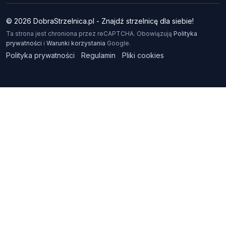
© 2026 DobraStrzelnica.pl - Znajdź strzelnicę dla siebie!
Ta strona jest chroniona przez reCAPTCHA. Obowiązują
Polityka
prywatności
i
Warunki korzystania
Google.
Polityka prywatności
Regulamin
Pliki cookies