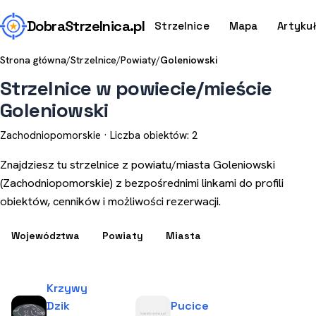
Dobra
Strzelnica
.pl
Strzelnice
Mapa
Artyku
Strona główna
/
Strzelnice
/
Powiaty
/
Goleniowski
Strzelnice w powiecie/mieście
Goleniowski
Zachodniopomorskie · Liczba obiektów: 2
Znajdziesz tu strzelnice z powiatu/miasta Goleniowski
(Zachodniopomorskie) z bezpośrednimi linkami do profili
obiektów, cenników i możliwości rezerwacji.
Województwa
Powiaty
Miasta
Krzywy
Dzik
Pucice