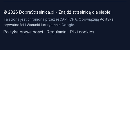
© 2026 DobraStrzelnica.pl - Znajdź strzelnicę dla siebie!
Ta strona jest chroniona przez reCAPTCHA. Obowiązują
Polityka
prywatności
i
Warunki korzystania
Google.
Polityka prywatności
Regulamin
Pliki cookies