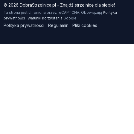
© 2026 DobraStrzelnica.pl - Znajdź strzelnicę dla siebie!
Ta strona jest chroniona przez reCAPTCHA. Obowiązują
Polityka
prywatności
i
Warunki korzystania
Google.
Polityka prywatności
Regulamin
Pliki cookies