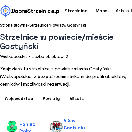
Dobra
Strzelnica
.pl
Strzelnice
Mapa
Artyku
Strona główna
/
Strzelnice
/
Powiaty
/
Gostyński
Strzelnice w powiecie/mieście
Gostyński
Wielkopolskie · Liczba obiektów: 2
Znajdziesz tu strzelnice z powiatu/miasta Gostyński
(Wielkopolskie) z bezpośrednimi linkami do profili obiektów,
cenników i możliwości rezerwacji.
Województwa
Powiaty
Miasta
VIS w
Poniec
Gostyniu
Poniec