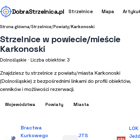
Dobra
Strzelnica
.pl
Strzelnice
Mapa
Artyku
Strona główna
/
Strzelnice
/
Powiaty
/
Karkonoski
Strzelnice w powiecie/mieście
Karkonoski
Dolnośląskie · Liczba obiektów: 3
Znajdziesz tu strzelnice z powiatu/miasta Karkonoski
(Dolnośląskie) z bezpośrednimi linkami do profili obiektów,
cenników i możliwości rezerwacji.
Województwa
Powiaty
Miasta
Bractwa
LOK
Kurkowego
JTS
Jeż