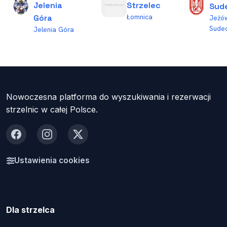
Jelenia
Strzelec
Sud
Łomnica
Góra
Jeżó
Sudec
Jelenia Góra
Nowoczesna platforma do wyszukiwania i rezerwacji
strzelnic w całej Polsce.
Facebook
Instagram
X
Ustawienia cookies
Dla strzelca