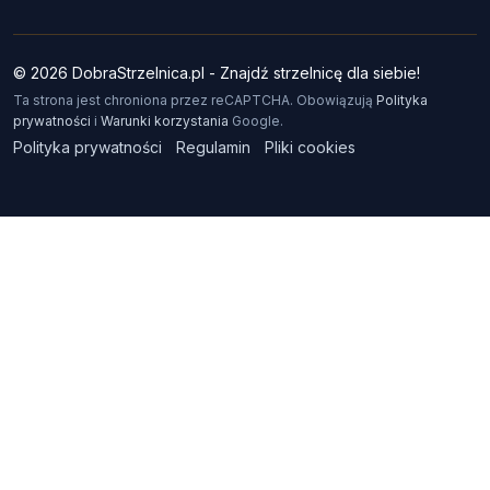
© 2026 DobraStrzelnica.pl - Znajdź strzelnicę dla siebie!
Ta strona jest chroniona przez reCAPTCHA. Obowiązują
Polityka
prywatności
i
Warunki korzystania
Google.
Polityka prywatności
Regulamin
Pliki cookies