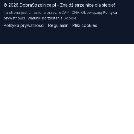
© 2026 DobraStrzelnica.pl - Znajdź strzelnicę dla siebie!
Ta strona jest chroniona przez reCAPTCHA. Obowiązują
Polityka
prywatności
i
Warunki korzystania
Google.
Polityka prywatności
Regulamin
Pliki cookies