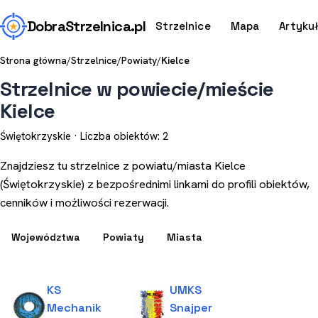
Dobra
Strzelnica
.pl
Strzelnice
Mapa
Artyku
Strona główna
/
Strzelnice
/
Powiaty
/
Kielce
Strzelnice w powiecie/mieście
Kielce
Świętokrzyskie · Liczba obiektów: 2
Znajdziesz tu strzelnice z powiatu/miasta Kielce
(Świętokrzyskie) z bezpośrednimi linkami do profili obiektów,
cenników i możliwości rezerwacji.
Województwa
Powiaty
Miasta
KS
UMKS
Mechanik
Snajper