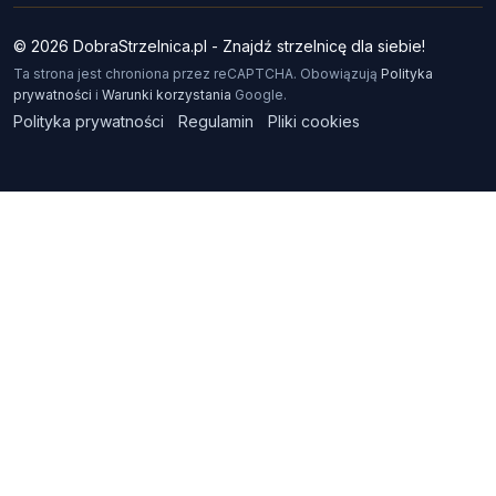
© 2026 DobraStrzelnica.pl - Znajdź strzelnicę dla siebie!
Ta strona jest chroniona przez reCAPTCHA. Obowiązują
Polityka
prywatności
i
Warunki korzystania
Google.
Polityka prywatności
Regulamin
Pliki cookies