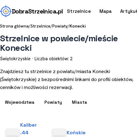
Dobra
Strzelnica
.pl
Strzelnice
Mapa
Artyku
Strona główna
/
Strzelnice
/
Powiaty
/
Konecki
Strzelnice w powiecie/mieście
Konecki
Świętokrzyskie · Liczba obiektów: 2
Znajdziesz tu strzelnice z powiatu/miasta Konecki
(Świętokrzyskie) z bezpośrednimi linkami do profili obiektów,
cenników i możliwości rezerwacji.
Województwa
Powiaty
Miasta
Kaliber
.44
Końskie