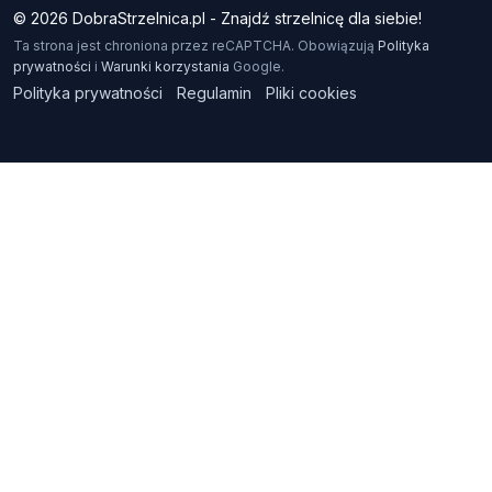
© 2026 DobraStrzelnica.pl - Znajdź strzelnicę dla siebie!
Ta strona jest chroniona przez reCAPTCHA. Obowiązują
Polityka
prywatności
i
Warunki korzystania
Google.
Polityka prywatności
Regulamin
Pliki cookies