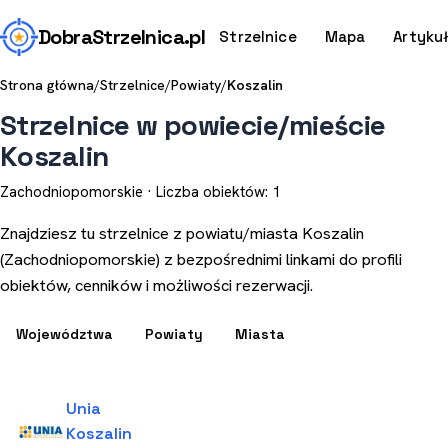
Dobra
Strzelnica
.pl
Strzelnice
Mapa
Artyku
Strona główna
/
Strzelnice
/
Powiaty
/
Koszalin
Strzelnice w powiecie/mieście
Koszalin
Zachodniopomorskie · Liczba obiektów: 1
Znajdziesz tu strzelnice z powiatu/miasta Koszalin
(Zachodniopomorskie) z bezpośrednimi linkami do profili
obiektów, cenników i możliwości rezerwacji.
Województwa
Powiaty
Miasta
Unia
Koszalin