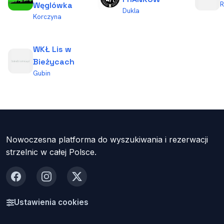
Węglówka
Dukla
Korczyna
WKŁ Lis w
Bieżycach
Gubin
Nowoczesna platforma do wyszukiwania i rezerwacji
strzelnic w całej Polsce.
Facebook
Instagram
X
Ustawienia cookies