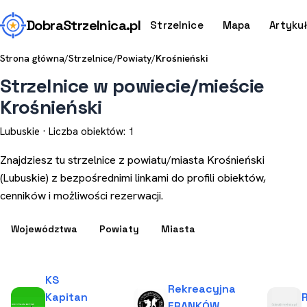
Dobra
Strzelnica
.pl
Strzelnice
Mapa
Artyku
Strona główna
/
Strzelnice
/
Powiaty
/
Krośnieński
Strzelnice w powiecie/mieście
Krośnieński
Lubuskie · Liczba obiektów: 1
Znajdziesz tu strzelnice z powiatu/miasta Krośnieński
(Lubuskie) z bezpośrednimi linkami do profili obiektów,
cenników i możliwości rezerwacji.
Województwa
Powiaty
Miasta
KS
Rekreacyjna
Kapitan
FRANKÓW