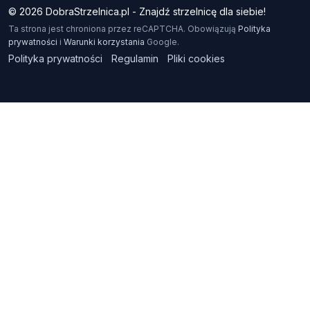
© 2026 DobraStrzelnica.pl - Znajdź strzelnicę dla siebie!
Ta strona jest chroniona przez reCAPTCHA. Obowiązują
Polityka
prywatności
i
Warunki korzystania
Google.
Polityka prywatności
Regulamin
Pliki cookies