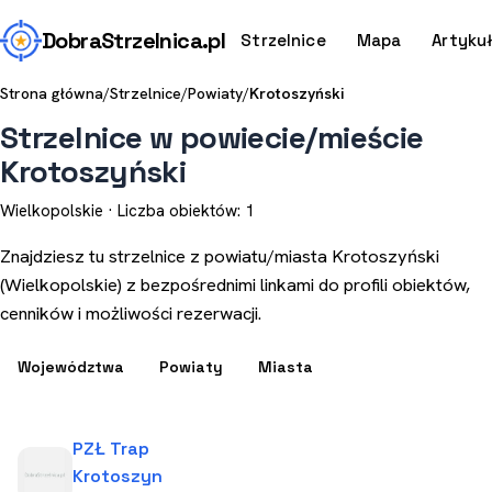
Dobra
Strzelnica
.pl
Strzelnice
Mapa
Artyku
Strona główna
/
Strzelnice
/
Powiaty
/
Krotoszyński
Strzelnice w powiecie/mieście
Krotoszyński
Wielkopolskie · Liczba obiektów: 1
Znajdziesz tu strzelnice z powiatu/miasta Krotoszyński
(Wielkopolskie) z bezpośrednimi linkami do profili obiektów,
cenników i możliwości rezerwacji.
Województwa
Powiaty
Miasta
PZŁ Trap
Krotoszyn