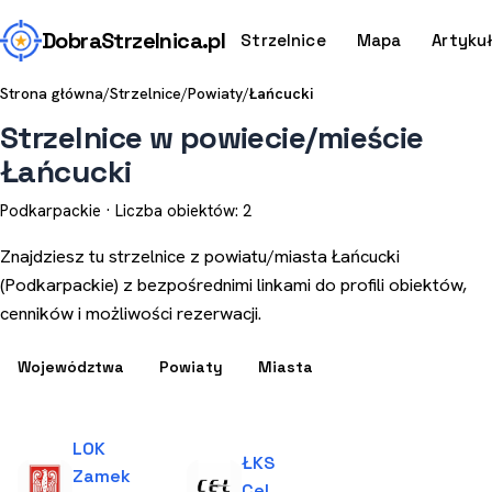
Dobra
Strzelnica
.pl
Strzelnice
Mapa
Artyku
Strona główna
/
Strzelnice
/
Powiaty
/
Łańcucki
Strzelnice w powiecie/mieście
Łańcucki
Podkarpackie · Liczba obiektów: 2
Znajdziesz tu strzelnice z powiatu/miasta Łańcucki
(Podkarpackie) z bezpośrednimi linkami do profili obiektów,
cenników i możliwości rezerwacji.
Województwa
Powiaty
Miasta
LOK
ŁKS
Zamek
Cel