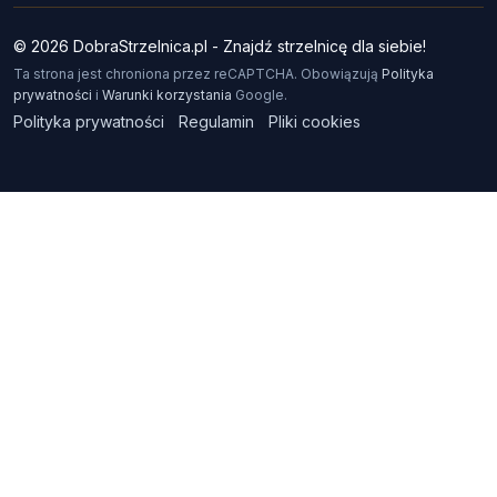
© 2026 DobraStrzelnica.pl - Znajdź strzelnicę dla siebie!
Ta strona jest chroniona przez reCAPTCHA. Obowiązują
Polityka
prywatności
i
Warunki korzystania
Google.
Polityka prywatności
Regulamin
Pliki cookies