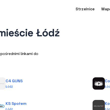
Strzelnice
Map
mieście Łódź
zpośrednimi linkami do
C4 GUNS
Co
Łódź
Łó
KS Społem
Ko
Łódź
Łó