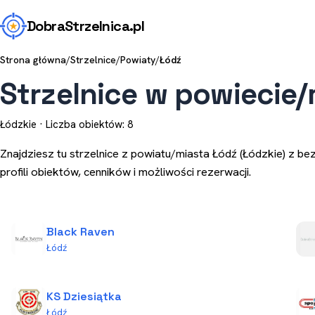
Dobra
Strzelnica
.pl
Strona główna
/
Strzelnice
/
Powiaty
/
Łódź
Strzelnice w powiecie/
Łódzkie · Liczba obiektów: 8
Znajdziesz tu strzelnice z powiatu/miasta Łódź (Łódzkie) z be
profili obiektów, cenników i możliwości rezerwacji.
Black Raven
Łódź
KS Dziesiątka
Łódź