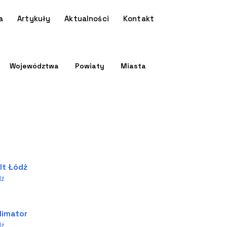
a
Artykuły
Aktualności
Kontakt
Województwa
Powiaty
Miasta
lt Łódź
dź
limator
dź