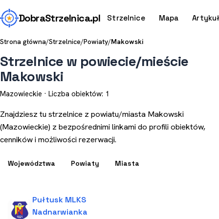
Dobra
Strzelnica
.pl
Strzelnice
Mapa
Artyku
Strona główna
/
Strzelnice
/
Powiaty
/
Makowski
Strzelnice w powiecie/mieście
Makowski
Mazowieckie · Liczba obiektów: 1
Znajdziesz tu strzelnice z powiatu/miasta Makowski
(Mazowieckie) z bezpośrednimi linkami do profili obiektów,
cenników i możliwości rezerwacji.
Województwa
Powiaty
Miasta
Pułtusk MLKS
Nadnarwianka