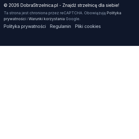
© 2026 DobraStrzelnica.pl - Znajdź strzelnicę dla siebie!
Ta strona jest chroniona przez reCAPTCHA. Obowiązują
Polityka
prywatności
i
Warunki korzystania
Google.
Polityka prywatności
Regulamin
Pliki cookies