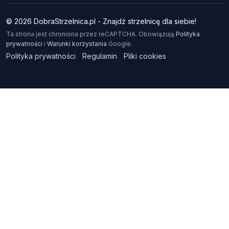
© 2026 DobraStrzelnica.pl - Znajdź strzelnicę dla siebie!
Ta strona jest chroniona przez reCAPTCHA. Obowiązują
Polityka
prywatności
i
Warunki korzystania
Google.
Polityka prywatności
Regulamin
Pliki cookies