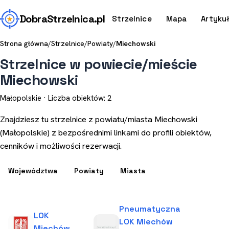
Dobra
Strzelnica
.pl
Strzelnice
Mapa
Artyku
Strona główna
/
Strzelnice
/
Powiaty
/
Miechowski
Strzelnice w powiecie/mieście
Miechowski
Małopolskie · Liczba obiektów: 2
Znajdziesz tu strzelnice z powiatu/miasta Miechowski
(Małopolskie) z bezpośrednimi linkami do profili obiektów,
cenników i możliwości rezerwacji.
Województwa
Powiaty
Miasta
Pneumatyczna
LOK
LOK Miechów
Miechów