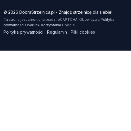
© 2026 DobraStrzelnica.pl - Znajdź strzelnicę dla siebie!
Ta strona jest chroniona przez reCAPTCHA. Obowiązują
Polityka
prywatności
i
Warunki korzystania
Google.
Polityka prywatności
Regulamin
Pliki cookies