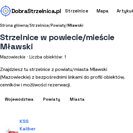
Dobra
Strzelnica
.pl
Strzelnice
Mapa
Artyku
Strona główna
/
Strzelnice
/
Powiaty
/
Mławski
Strzelnice w powiecie/mieście
Mławski
Mazowieckie · Liczba obiektów: 1
Znajdziesz tu strzelnice z powiatu/miasta Mławski
(Mazowieckie) z bezpośrednimi linkami do profili obiektów,
cenników i możliwości rezerwacji.
Województwa
Powiaty
Miasta
KSS
Kaliber