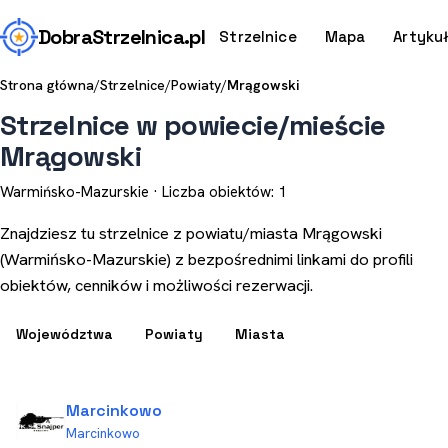
Dobra
Strzelnica
.pl
Strzelnice
Mapa
Artyku
Strona główna
/
Strzelnice
/
Powiaty
/
Mrągowski
Strzelnice w powiecie/mieście
Mrągowski
Warmińsko-Mazurskie · Liczba obiektów: 1
Znajdziesz tu strzelnice z powiatu/miasta Mrągowski
(Warmińsko-Mazurskie) z bezpośrednimi linkami do profili
obiektów, cenników i możliwości rezerwacji.
Województwa
Powiaty
Miasta
Marcinkowo
Marcinkowo