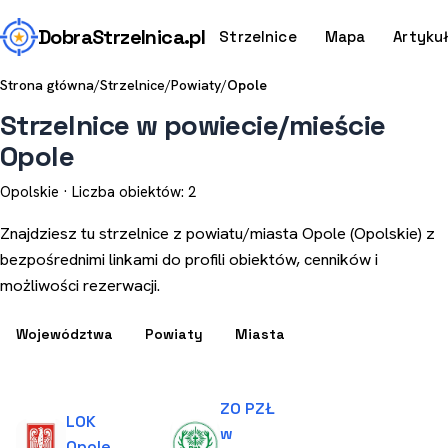
Dobra
Strzelnica
.pl
Strzelnice
Mapa
Artyku
Strona główna
/
Strzelnice
/
Powiaty
/
Opole
Strzelnice w powiecie/mieście
Opole
Opolskie · Liczba obiektów: 2
Znajdziesz tu strzelnice z powiatu/miasta Opole (Opolskie) z
bezpośrednimi linkami do profili obiektów, cenników i
możliwości rezerwacji.
Województwa
Powiaty
Miasta
ZO PZŁ
LOK
w
Opole