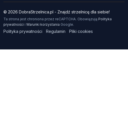
© 2026 DobraStrzelnica.pl - Znajdź strzelnicę dla siebie!
Ta strona jest chroniona przez reCAPTCHA. Obowiązują
Polityka
prywatności
i
Warunki korzystania
Google.
Polityka prywatności
Regulamin
Pliki cookies