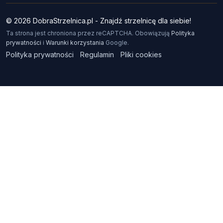
© 2026 DobraStrzelnica.pl - Znajdź strzelnicę dla siebie!
Ta strona jest chroniona przez reCAPTCHA. Obowiązują
Polityka
prywatności
i
Warunki korzystania
Google.
Polityka prywatności
Regulamin
Pliki cookies