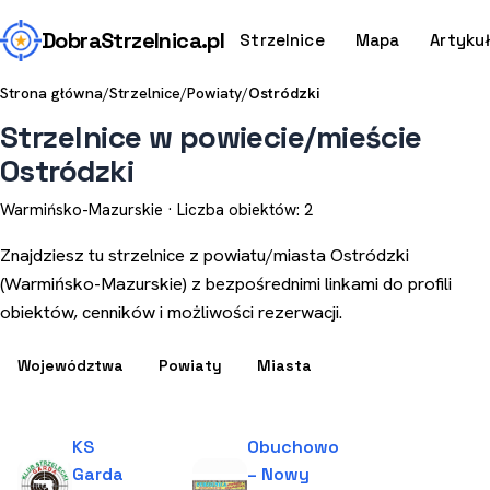
Dobra
Strzelnica
.pl
Strzelnice
Mapa
Artyku
Strona główna
/
Strzelnice
/
Powiaty
/
Ostródzki
Strzelnice w powiecie/mieście
Ostródzki
Warmińsko-Mazurskie · Liczba obiektów: 2
Znajdziesz tu strzelnice z powiatu/miasta Ostródzki
(Warmińsko-Mazurskie) z bezpośrednimi linkami do profili
obiektów, cenników i możliwości rezerwacji.
Województwa
Powiaty
Miasta
KS
Obuchowo
Garda
– Nowy