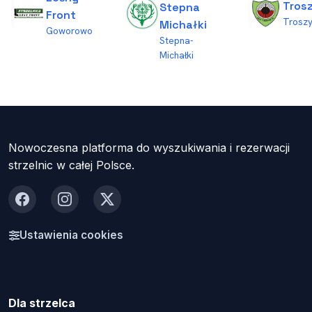
Tros
Stepna
Front
Trosz
Michałki
Goworowo
Stepna-
Michałki
Nowoczesna platforma do wyszukiwania i rezerwacji
strzelnic w całej Polsce.
Facebook
Instagram
X
Ustawienia cookies
Dla strzelca