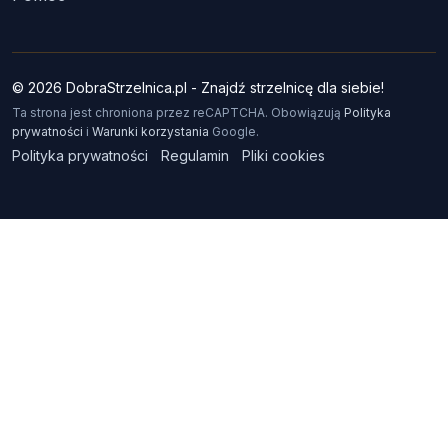
© 2026 DobraStrzelnica.pl - Znajdź strzelnicę dla siebie!
Ta strona jest chroniona przez reCAPTCHA. Obowiązują
Polityka
prywatności
i
Warunki korzystania
Google.
Polityka prywatności
Regulamin
Pliki cookies