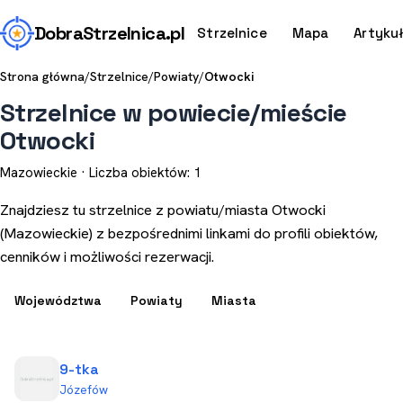
Dobra
Strzelnica
.pl
Strzelnice
Mapa
Artyku
Strona główna
/
Strzelnice
/
Powiaty
/
Otwocki
Strzelnice w powiecie/mieście
Otwocki
Mazowieckie · Liczba obiektów: 1
Znajdziesz tu strzelnice z powiatu/miasta Otwocki
(Mazowieckie) z bezpośrednimi linkami do profili obiektów,
cenników i możliwości rezerwacji.
Województwa
Powiaty
Miasta
9-tka
Józefów