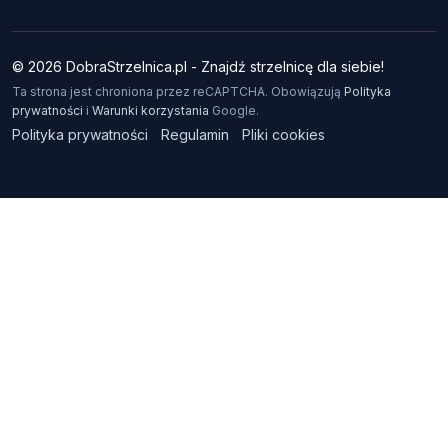
© 2026 DobraStrzelnica.pl - Znajdź strzelnicę dla siebie!
Ta strona jest chroniona przez reCAPTCHA. Obowiązują
Polityka
prywatności
i
Warunki korzystania
Google.
Polityka prywatności
Regulamin
Pliki cookies