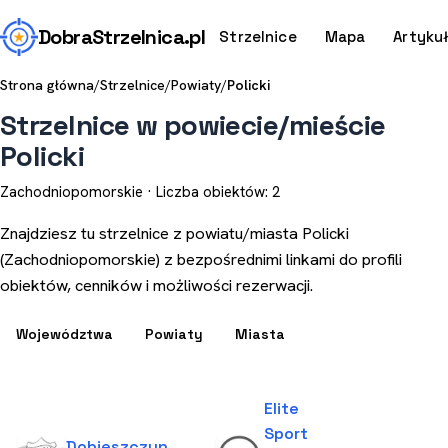
Dobra
Strzelnica
.pl
Strzelnice
Mapa
Artyku
Strona główna
/
Strzelnice
/
Powiaty
/
Policki
Strzelnice w powiecie/mieście
Policki
Zachodniopomorskie · Liczba obiektów: 2
Znajdziesz tu strzelnice z powiatu/miasta Policki
(Zachodniopomorskie) z bezpośrednimi linkami do profili
obiektów, cenników i możliwości rezerwacji.
Województwa
Powiaty
Miasta
Elite
Sport
Dobieszczyn