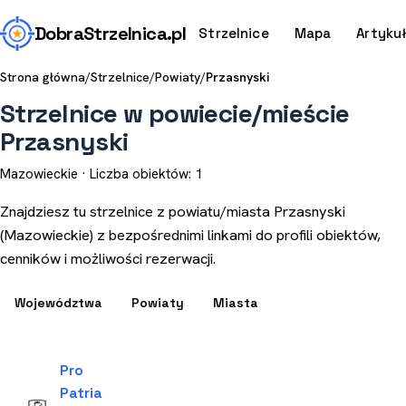
Dobra
Strzelnica
.pl
Strzelnice
Mapa
Artyku
Strona główna
/
Strzelnice
/
Powiaty
/
Przasnyski
Strzelnice w powiecie/mieście
Przasnyski
Mazowieckie · Liczba obiektów: 1
Znajdziesz tu strzelnice z powiatu/miasta Przasnyski
(Mazowieckie) z bezpośrednimi linkami do profili obiektów,
cenników i możliwości rezerwacji.
Województwa
Powiaty
Miasta
Pro
Patria