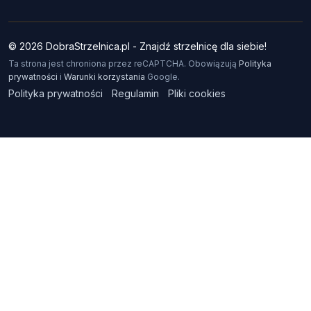
© 2026 DobraStrzelnica.pl - Znajdź strzelnicę dla siebie!
Ta strona jest chroniona przez reCAPTCHA. Obowiązują
Polityka
prywatności
i
Warunki korzystania
Google.
Polityka prywatności
Regulamin
Pliki cookies