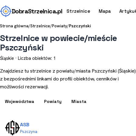
Dobra
Strzelnica
.pl
Strzelnice
Mapa
Artyku
Strona główna
/
Strzelnice
/
Powiaty
/
Pszczyński
Strzelnice w powiecie/mieście
Pszczyński
Śląskie · Liczba obiektów: 1
Znajdziesz tu strzelnice z powiatu/miasta Pszczyński (Śląskie)
z bezpośrednimi linkami do profili obiektów, cenników i
możliwości rezerwacji.
Województwa
Powiaty
Miasta
ASB
Pszczyna