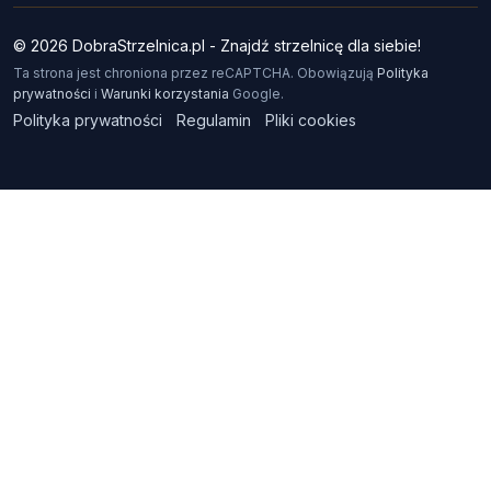
© 2026 DobraStrzelnica.pl - Znajdź strzelnicę dla siebie!
Ta strona jest chroniona przez reCAPTCHA. Obowiązują
Polityka
prywatności
i
Warunki korzystania
Google.
Polityka prywatności
Regulamin
Pliki cookies