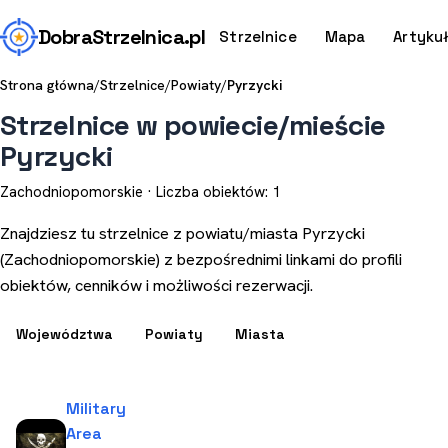
Dobra
Strzelnica
.pl
Strzelnice
Mapa
Artyku
Strona główna
/
Strzelnice
/
Powiaty
/
Pyrzycki
Strzelnice w powiecie/mieście
Pyrzycki
Zachodniopomorskie · Liczba obiektów: 1
Znajdziesz tu strzelnice z powiatu/miasta Pyrzycki
(Zachodniopomorskie) z bezpośrednimi linkami do profili
obiektów, cenników i możliwości rezerwacji.
Województwa
Powiaty
Miasta
Military
Area