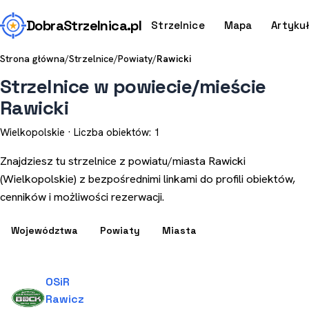
Dobra
Strzelnica
.pl
Strzelnice
Mapa
Artyku
Strona główna
/
Strzelnice
/
Powiaty
/
Rawicki
Strzelnice w powiecie/mieście
Rawicki
Wielkopolskie · Liczba obiektów: 1
Znajdziesz tu strzelnice z powiatu/miasta Rawicki
(Wielkopolskie) z bezpośrednimi linkami do profili obiektów,
cenników i możliwości rezerwacji.
Województwa
Powiaty
Miasta
OSiR
Rawicz