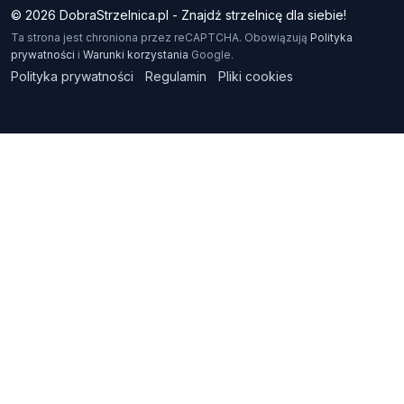
© 2026 DobraStrzelnica.pl - Znajdź strzelnicę dla siebie!
Ta strona jest chroniona przez reCAPTCHA. Obowiązują
Polityka
prywatności
i
Warunki korzystania
Google.
Polityka prywatności
Regulamin
Pliki cookies