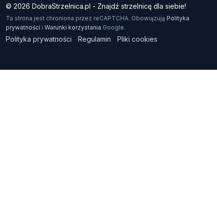
© 2026 DobraStrzelnica.pl - Znajdź strzelnicę dla siebie!
Ta strona jest chroniona przez reCAPTCHA. Obowiązują
Polityka
prywatności
i
Warunki korzystania
Google.
Polityka prywatności
Regulamin
Pliki cookies