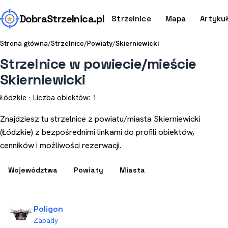
Dobra
Strzelnica
.pl
Strzelnice
Mapa
Artyku
Strona główna
/
Strzelnice
/
Powiaty
/
Skierniewicki
Strzelnice w powiecie/mieście
Skierniewicki
Łódzkie · Liczba obiektów: 1
Znajdziesz tu strzelnice z powiatu/miasta Skierniewicki
(Łódzkie) z bezpośrednimi linkami do profili obiektów,
cenników i możliwości rezerwacji.
Województwa
Powiaty
Miasta
Poligon
Zapady