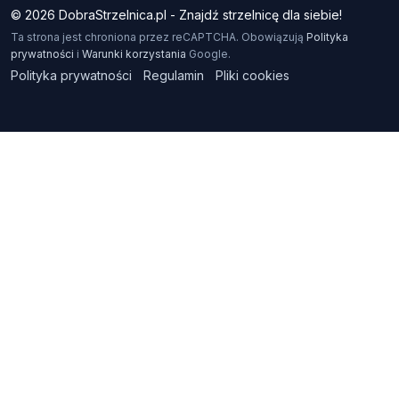
© 2026 DobraStrzelnica.pl - Znajdź strzelnicę dla siebie!
Ta strona jest chroniona przez reCAPTCHA. Obowiązują
Polityka
prywatności
i
Warunki korzystania
Google.
Polityka prywatności
Regulamin
Pliki cookies