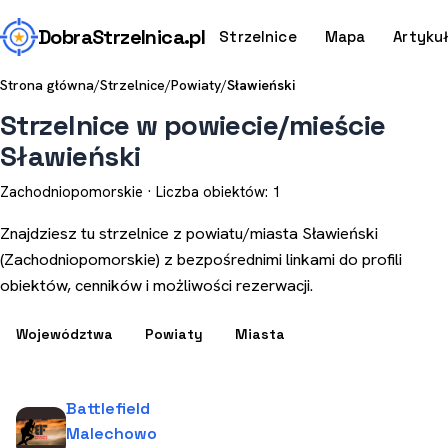
Dobra
Strzelnica
.pl
Strzelnice
Mapa
Artyku
Strona główna
/
Strzelnice
/
Powiaty
/
Sławieński
Strzelnice w powiecie/mieście
Sławieński
Zachodniopomorskie · Liczba obiektów: 1
Znajdziesz tu strzelnice z powiatu/miasta Sławieński
(Zachodniopomorskie) z bezpośrednimi linkami do profili
obiektów, cenników i możliwości rezerwacji.
Województwa
Powiaty
Miasta
Battlefield
Malechowo