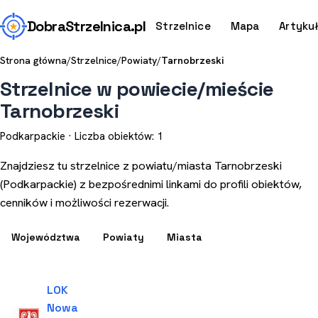
Dobra
Strzelnica
.pl
Strzelnice
Mapa
Artyku
Strona główna
/
Strzelnice
/
Powiaty
/
Tarnobrzeski
Strzelnice w powiecie/mieście
Tarnobrzeski
Podkarpackie · Liczba obiektów: 1
Znajdziesz tu strzelnice z powiatu/miasta Tarnobrzeski
(Podkarpackie) z bezpośrednimi linkami do profili obiektów,
cenników i możliwości rezerwacji.
Województwa
Powiaty
Miasta
LOK
Nowa