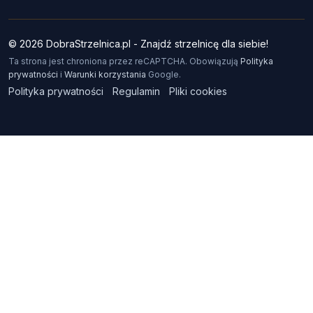
© 2026 DobraStrzelnica.pl - Znajdź strzelnicę dla siebie!
Ta strona jest chroniona przez reCAPTCHA. Obowiązują
Polityka
prywatności
i
Warunki korzystania
Google.
Polityka prywatności
Regulamin
Pliki cookies