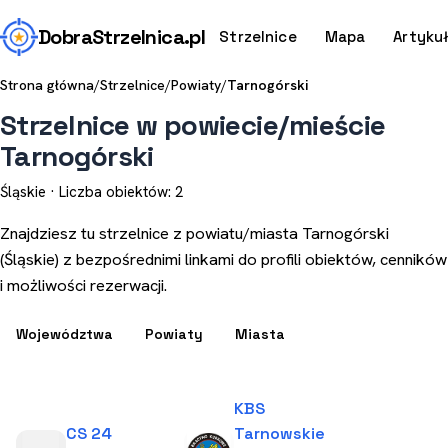
Dobra
Strzelnica
.pl
Strzelnice
Mapa
Artyku
Strona główna
/
Strzelnice
/
Powiaty
/
Tarnogórski
Strzelnice w powiecie/mieście
Tarnogórski
Śląskie · Liczba obiektów: 2
Znajdziesz tu strzelnice z powiatu/miasta Tarnogórski
(Śląskie) z bezpośrednimi linkami do profili obiektów, cenników
i możliwości rezerwacji.
Województwa
Powiaty
Miasta
KBS
CS 24
Tarnowskie