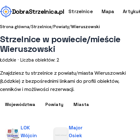
Dobra
Strzelnica
.pl
Strzelnice
Mapa
Artyku
Strona główna
/
Strzelnice
/
Powiaty
/
Wieruszowski
Strzelnice w powiecie/mieście
Wieruszowski
Łódzkie · Liczba obiektów: 2
Znajdziesz tu strzelnice z powiatu/miasta Wieruszowski
(Łódzkie) z bezpośrednimi linkami do profili obiektów,
cenników i możliwości rezerwacji.
Województwa
Powiaty
Miasta
LOK
Major
Wójcin
Osiek