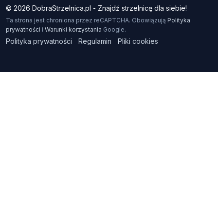
© 2026 DobraStrzelnica.pl - Znajdź strzelnicę dla siebie!
Ta strona jest chroniona przez reCAPTCHA. Obowiązują
Polityka
prywatności
i
Warunki korzystania
Google.
Polityka prywatności
Regulamin
Pliki cookies