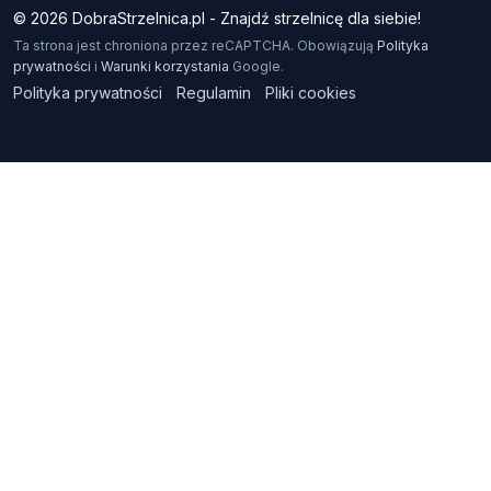
© 2026 DobraStrzelnica.pl - Znajdź strzelnicę dla siebie!
Ta strona jest chroniona przez reCAPTCHA. Obowiązują
Polityka
prywatności
i
Warunki korzystania
Google.
Polityka prywatności
Regulamin
Pliki cookies