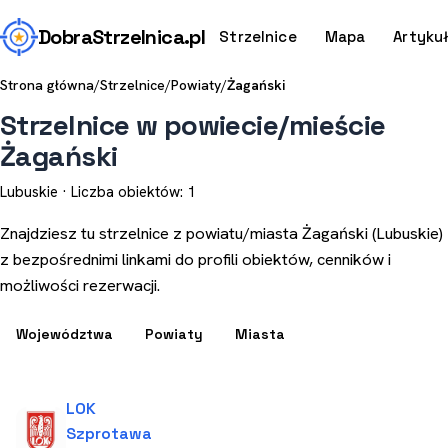
Dobra
Strzelnica
.pl
Strzelnice
Mapa
Artyku
Strona główna
/
Strzelnice
/
Powiaty
/
Żagański
Strzelnice w powiecie/mieście
Żagański
Lubuskie · Liczba obiektów: 1
Znajdziesz tu strzelnice z powiatu/miasta Żagański (Lubuskie)
z bezpośrednimi linkami do profili obiektów, cenników i
możliwości rezerwacji.
Województwa
Powiaty
Miasta
LOK
Szprotawa