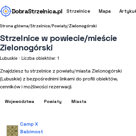
Dobra
Strzelnica
.pl
Strzelnice
Mapa
Artyku
Strona główna
/
Strzelnice
/
Powiaty
/
Zielonogórski
Strzelnice w powiecie/mieście
Zielonogórski
Lubuskie · Liczba obiektów: 1
Znajdziesz tu strzelnice z powiatu/miasta Zielonogórski
(Lubuskie) z bezpośrednimi linkami do profili obiektów,
cenników i możliwości rezerwacji.
Województwa
Powiaty
Miasta
Camp X
Babimost