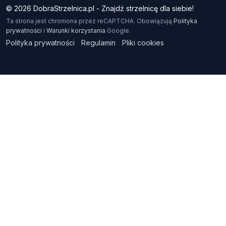
© 2026 DobraStrzelnica.pl - Znajdź strzelnicę dla siebie!
Ta strona jest chroniona przez reCAPTCHA. Obowiązują
Polityka
prywatności
i
Warunki korzystania
Google.
Polityka prywatności
Regulamin
Pliki cookies