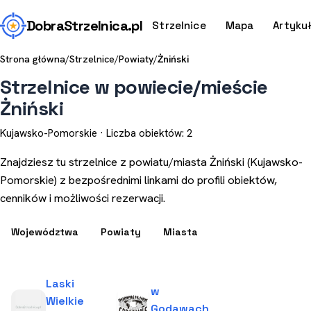
Dobra
Strzelnica
.pl
Strzelnice
Mapa
Artyku
Strona główna
/
Strzelnice
/
Powiaty
/
Żniński
Strzelnice w powiecie/mieście
Żniński
Kujawsko-Pomorskie · Liczba obiektów: 2
Znajdziesz tu strzelnice z powiatu/miasta Żniński (Kujawsko-
Pomorskie) z bezpośrednimi linkami do profili obiektów,
cenników i możliwości rezerwacji.
Województwa
Powiaty
Miasta
Laski
w
Wielkie
Godawach