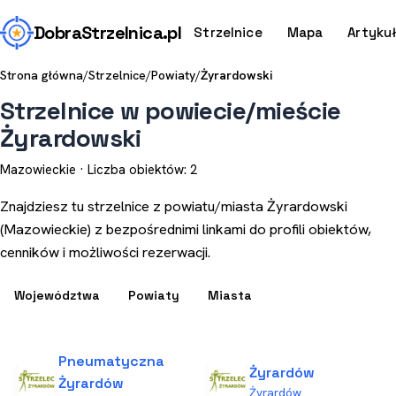
Dobra
Strzelnica
.pl
Strzelnice
Mapa
Artyku
Strona główna
/
Strzelnice
/
Powiaty
/
Żyrardowski
Strzelnice w powiecie/mieście
Żyrardowski
Mazowieckie · Liczba obiektów: 2
Znajdziesz tu strzelnice z powiatu/miasta Żyrardowski
(Mazowieckie) z bezpośrednimi linkami do profili obiektów,
cenników i możliwości rezerwacji.
Województwa
Powiaty
Miasta
Pneumatyczna
Żyrardów
Żyrardów
Żyrardów