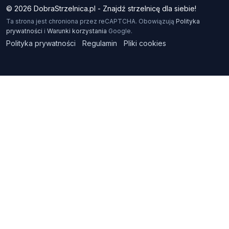
© 2026 DobraStrzelnica.pl - Znajdź strzelnicę dla siebie!
Ta strona jest chroniona przez reCAPTCHA. Obowiązują
Polityka
prywatności
i
Warunki korzystania
Google.
Polityka prywatności
Regulamin
Pliki cookies