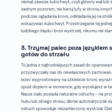
niemal zawsze kulochwyt, czyli główny wał lub ś
żadnym pozorem, nie kieruj lufy w stronę innych
podczas oglądania broni, odkładania jej na sto
wskazywać kulochwyt. Przestrzeganie tej jednej r
ludzkiego błędu i broń wystrzeli, nikomu nie sta
3. Trzymaj palec poza językiem
gotów do strzału
To jedna z najtrudniejszych zasad do opanowan
przyzwyczaiły nas do niewłaściwych zachowań.
leżeć wyprostowany na szkielecie broni, wyraźn
spust dopiero w momencie, gdy wycelujesz w tar
Nasze ciało posiada naturalne odruchy – na prz
huku lub silnego stresu, dłonie automatycznie się
odruch spowoduje niezamierzony wystrzał. Dla