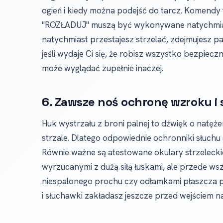
ogień i kiedy można podejść do tarcz. Komendy 
"ROZŁADUJ" muszą być wykonywane natychmias
natychmiast przestajesz strzelać, zdejmujesz pa
jeśli wydaje Ci się, że robisz wszystko bezpiec
może wyglądać zupełnie inaczej.
6. Zawsze noś ochronę wzroku i
Huk wystrzału z broni palnej to dźwięk o natęże
strzale. Dlatego odpowiednie ochronniki słuchu 
Równie ważne są atestowane okulary strzeleckie
wyrzucanymi z dużą siłą łuskami, ale przede w
niespalonego prochu czy odłamkami płaszcza p
i słuchawki zakładasz jeszcze przed wejściem na