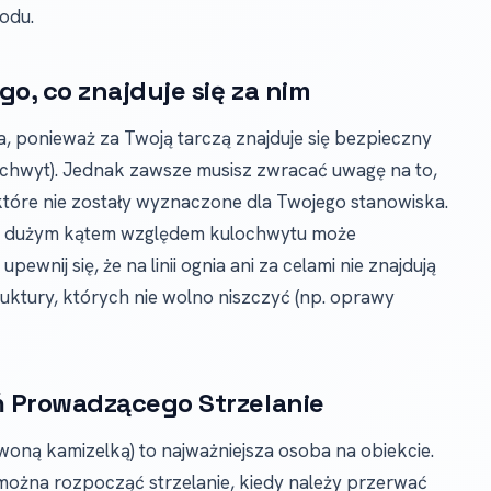
odu.
go, co znajduje się za nim
na, ponieważ za Twoją tarczą znajduje się bezpieczny
lochwyt). Jednak zawsze musisz zwracać uwagę na to,
, które nie zostały wyznaczone dla Twojego stanowiska.
byt dużym kątem względem kulochwytu może
nij się, że na linii ognia ani za celami nie znajdują
ruktury, których nie wolno niszczyć (np. oprawy
ń Prowadzącego Strzelanie
oną kamizelką) to najważniejsza osoba na obiekcie.
 można rozpocząć strzelanie, kiedy należy przerwać