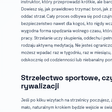
instruktor, który przeprowadzi krótkie, ale ba
Dowiesz się, jak prawidłowo trzymać broń, jak
oddać strzał. Cały proces odbywa się pod czuj
bezpieczeństwo nawet dla kogoś, kto nigdy wcześ
wygodna forma spędzania wolnego czasu, która
pracy. Strzelanie uczy skupienia, oddechu i pełn
rodzaju aktywną medytacją. Nie jesteś ogranic
możesz wpadać raz w tygodniu, raz w miesiącu, a
odskocznię od codzienności lub niebanalny pom
Strzelectwo sportowe, czyl
rywalizacji
Jeśli po kilku wizytach na strzelnicy poczujesz,
mało, naturalnym krokiem będzie wejście w świ