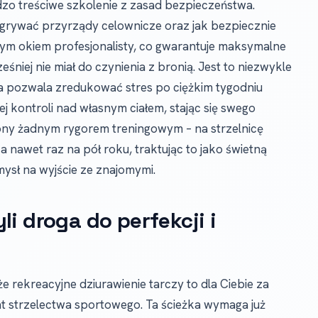
rdzo treściwe szkolenie z zasad bezpieczeństwa.
 zgrywać przyrządy celownicze oraz jak bezpiecznie
nym okiem profesjonalisty, co gwarantuje maksymalne
niej nie miał do czynienia z bronią. Jest to niezwykle
 pozwala zredukować stres po ciężkim tygodniu
ej kontroli nad własnym ciałem, stając się swego
zony żadnym rygorem treningowym – na strzelnicę
 nawet raz na pół roku, traktując to jako świetną
ysł na wyjście ze znajomymi.
i droga do perfekcji i
 że rekreacyjne dziurawienie tarczy to dla Ciebie za
at strzelectwa sportowego. Ta ścieżka wymaga już