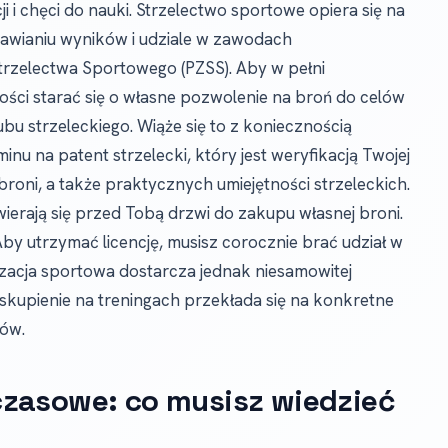
 i chęci do nauki. Strzelectwo sportowe opiera się na
rawianiu wyników i udziale w zawodach
trzelectwa Sportowego (PZSS). Aby w pełni
ości starać się o własne pozwolenie na broń do celów
bu strzeleckiego. Wiąże się to z koniecznością
u na patent strzelecki, który jest weryfikacją Twojej
roni, a także praktycznych umiejętności strzeleckich.
wierają się przed Tobą drzwi do zakupu własnej broni.
Aby utrzymać licencję, musisz corocznie brać udział w
izacja sportowa dostarcza jednak niesamowitej
je skupienie na treningach przekłada się na konkretne
ków.
czasowe: co musisz wiedzieć