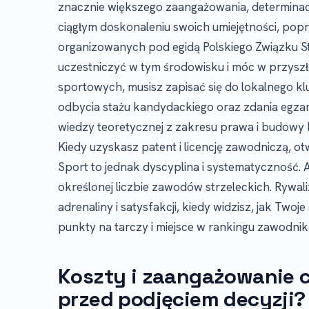
znacznie większego zaangażowania, determinacji
ciągłym doskonaleniu swoich umiejętności, pop
organizowanych pod egidą Polskiego Związku S
uczestniczyć w tym środowisku i móc w przyszł
sportowych, musisz zapisać się do lokalnego klu
odbycia stażu kandydackiego oraz zdania egzamin
wiedzy teoretycznej z zakresu prawa i budowy b
Kiedy uzyskasz patent i licencję zawodniczą, ot
Sport to jednak dyscyplina i systematyczność. 
określonej liczbie zawodów strzeleckich. Rywal
adrenaliny i satysfakcji, kiedy widzisz, jak Two
punkty na tarczy i miejsce w rankingu zawodni
Koszty i zaangażowanie 
przed podjęciem decyzji?