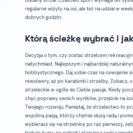
oddany strzał. Czasowo sport wymaga też syste
regularne wizyty na osi, ale też na udział w we
dobrych godzin.
Którą ścieżkę wybrać i j
Decyzja o tym, czy zostać strzelcem rekreacy
natychmiast. Najlepszym i najbardziej naturalny
hobbystycznego. Daj sobie czas na oswojenie się
rewolwery, aż po karabinki i strzelby. Zobacz, 
strzeleckie w ogóle do Ciebie pasuje. Kiedy po
chęć poprawy swoich wyników, przejście na ści
Twojego rozwoju. Pamiętaj, że strzelectwo to 
wspólną pasją, którzy chętnie służą radą i po
wybierasz się na strzelnicę po raz pierwszy, że
trakcie kursu na patent i planujesz swój samodz