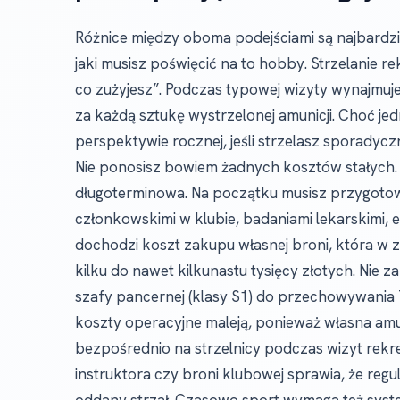
Różnice między oboma podejściami są najbardzie
jaki musisz poświęcić na to hobby. Strzelanie re
co zużyjesz”. Podczas typowej wizyty wynajmujes
za każdą sztukę wystrzelonej amunicji. Choć j
perspektywie rocznej, jeśli strzelasz sporadyczn
Nie ponosisz bowiem żadnych kosztów stałych. 
długoterminowa. Na początku musisz przygotow
członkowskimi w klubie, badaniami lekarskimi, 
dochodzi koszt zakupu własnej broni, która w 
kilku do nawet kilkunastu tysięcy złotych. Nie
szafy pancernej (klasy S1) do przechowywania 
koszty operacyjne maleją, ponieważ własna amun
bezpośrednio na strzelnicy podczas wizyt rek
instruktora czy broni klubowej sprawia, że regul