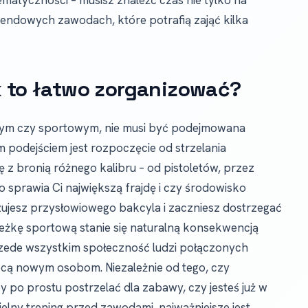
matyczności – musisz znaleźć czas nie tylko na
ekendowych zawodach, które potrafią zająć kilka
ak to łatwo zorganizować?
jnym czy sportowym, nie musi być podejmowana
m podejściem jest rozpoczęcie od strzelania
 z bronią różnego kalibru – od pistoletów, przez
co sprawia Ci największą frajdę i czy środowisko
czujesz przysłowiowego bakcyla i zaczniesz dostrzegać
eżkę sportową stanie się naturalną konsekwencją
przede wszystkim społeczność ludzi połączonych
mocą nowym osobom. Niezależnie od tego, czy
by po prostu postrzelać dla zabawy, czy jesteś już w
ielny trening przed zawodami, najważniejsze jest