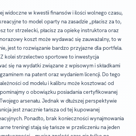
j widoczne w kwestii finansów i ilości wolnego czasu,
kreacyjne to model oparty na zasadzie „płacisz za to,
z tor strzelecki, płacisz za opiekę instruktora oraz
ednorazowy koszt może wydawać się zauważalny, to w
ie, jest to rozwiązanie bardzo przyjazne dla portfela.
Z kolei strzelectwo sportowe to inwestycja
ać się na wydatki związane z wpisowym i składkami
egzaminem na patent oraz wydaniem licencji. Do tego
zależności od modelu i kalibru może kosztować od
 zapominajmy o obowiązku posiadania certyfikowanej
Twojego arsenału. Jednak w dłuższej perspektywie
icja jest znacznie tańsza od tej kupowanej
reacyjnych. Ponadto, brak konieczności wynajmowania
arne treningi stają się tańsze w przeliczeniu na jeden