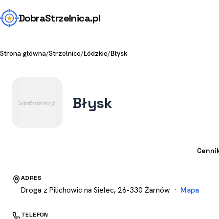
Dobra
Strzelnica
.pl
Strona główna
/
Strzelnice
/
Łódzkie
/
Błysk
Błysk
Strzelnica
Cenni
ADRES
Droga z Pilichowic na Sielec, 26-330 Żarnów ·
Mapa
TELEFON