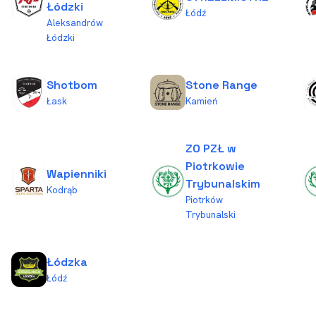
Łódzki
Łódź
Aleksandrów
Łódzki
Shotbom
Stone Range
Łask
Kamień
ZO PZŁ w
Piotrkowie
Wapienniki
Trybunalskim
Kodrąb
Piotrków
Trybunalski
Łódzka
Łódź