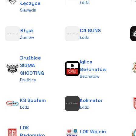
Łódź
Łęczyca
Sławęcin
Błysk
C4 GUNS
Żarnów
Łódź
Drużbice
Iglica
SIGMA
Bełchatów
SHOOTING
Bełchatów
Drużbice
KS Społem
Kolimator
Łódź
Łódź
LOK
LOK Wójcin
Radomsko