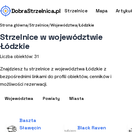
Dobra
Strzelnica
.pl
Strzelnice
Mapa
Artyku
Strona główna
/
Strzelnice
/
Województwa
/
Łódzkie
Strzelnice w województwie
Łódzkie
Liczba obiektów: 31
Znajdziesz tu strzelnice z województwa Łódzkie z
bezpośrednimi linkami do profili obiektów, cenników i
możliwości rezerwacji.
Województwa
Powiaty
Miasta
Baszta
Sławęcin
Black Raven