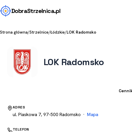
Dobra
Strzelnica
.pl
Strona główna
/
Strzelnice
/
Łódzkie
/
LOK Radomsko
LOK Radomsko
Strzelnica
Cenni
ADRES
ul. Piaskowa 7, 97-500 Radomsko ·
Mapa
TELEFON