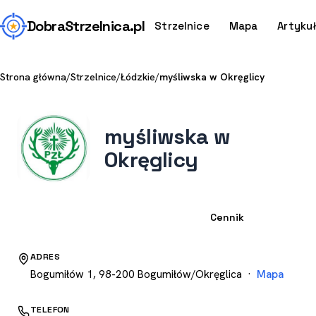
Dobra
Strzelnica
.pl
Strzelnice
Mapa
Artyku
Strona główna
/
Strzelnice
/
Łódzkie
/
myśliwska w Okręglicy
myśliwska w
Okręglicy
Strzelnica
Cennik
ADRES
Bogumiłów 1, 98-200 Bogumiłów/Okręglica ·
Mapa
TELEFON