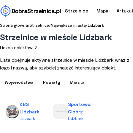
Dobra
Strzelnica
.pl
Strzelnice
Mapa
Artyku
Strona główna
/
Strzelnice
/
Największe miasta
/
Lidzbark
Strzelnice w mieście Lidzbark
Liczba obiektów: 2
Lista obejmuje aktywne strzelnice w mieście Lidzbark wraz z
logo i nazwą, aby szybciej znaleźć interesujący obiekt.
Województwa
Powiaty
Miasta
KBS
Sportowa
Lidzbark
Cibórz
Lidzbark
Lidzbark