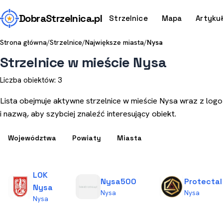
Dobra
Strzelnica
.pl
Strzelnice
Mapa
Artyku
Strona główna
/
Strzelnice
/
Największe miasta
/
Nysa
Strzelnice w mieście Nysa
Liczba obiektów: 3
Lista obejmuje aktywne strzelnice w mieście Nysa wraz z logo
i nazwą, aby szybciej znaleźć interesujący obiekt.
Województwa
Powiaty
Miasta
LOK
Nysa500
Protectal
Nysa
Nysa
Nysa
Nysa