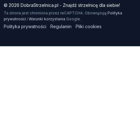
© 2026 DobraStrzelnica.pl - Znajdź strzelnicę dla siebie!
Ta strona jest chroniona przez reCAPTCHA. Obowiązują
Polityka
prywatności
i
Warunki korzystania
Google.
Polityka prywatności
Regulamin
Pliki cookies