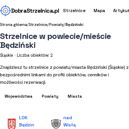
Dobra
Strzelnica
.pl
Strzelnice
Mapa
Artyku
Strona główna
/
Strzelnice
/
Powiaty
/
Będziński
Strzelnice w powiecie/mieście
Będziński
Śląskie · Liczba obiektów: 2
Znajdziesz tu strzelnice z powiatu/miasta Będziński (Śląskie) z
bezpośrednimi linkami do profili obiektów, cenników i
możliwości rezerwacji.
Województwa
Powiaty
Miasta
LOK
nad
Będzin
Wisłą