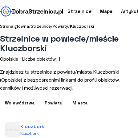
Dobra
Strzelnica
.pl
Strzelnice
Mapa
Artyku
Strona główna
/
Strzelnice
/
Powiaty
/
Kluczborski
Strzelnice w powiecie/mieście
Kluczborski
Opolskie · Liczba obiektów: 1
Znajdziesz tu strzelnice z powiatu/miasta Kluczborski
(Opolskie) z bezpośrednimi linkami do profili obiektów,
cenników i możliwości rezerwacji.
Województwa
Powiaty
Miasta
Kluczbork
Kluczbork