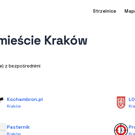
Strzelnice
Map
/mieście Kraków
e) z bezpośrednimi
Kochambron.pl
LO
Kraków
Kr
Pasternik
Pr
Kraków
Kr