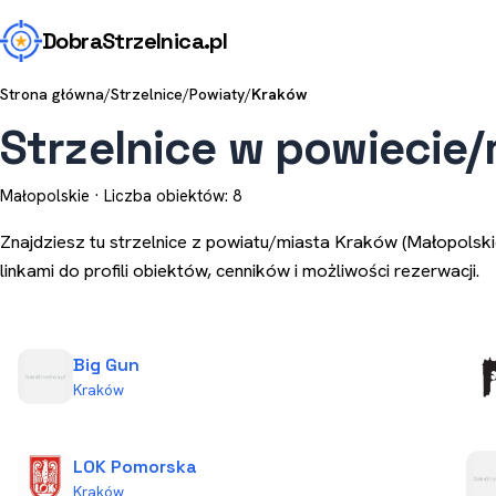
Dobra
Strzelnica
.pl
Strona główna
/
Strzelnice
/
Powiaty
/
Kraków
Strzelnice w powiecie
Małopolskie · Liczba obiektów: 8
Znajdziesz tu strzelnice z powiatu/miasta Kraków (Małopolski
linkami do profili obiektów, cenników i możliwości rezerwacji.
Big Gun
Kraków
LOK Pomorska
Kraków