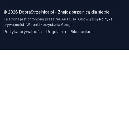
© 2026 DobraStrzelnica.pl - Znajdź strzelnicę dla siebie!
Ta strona jest chroniona przez reCAPTCHA. Obowiązują
Polityka
prywatności
i
Warunki korzystania
Google.
Polityka prywatności
Regulamin
Pliki cookies