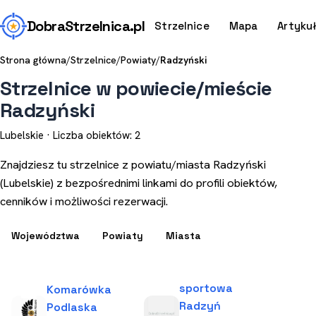
Dobra
Strzelnica
.pl
Strzelnice
Mapa
Artyku
Strona główna
/
Strzelnice
/
Powiaty
/
Radzyński
Strzelnice w powiecie/mieście
Radzyński
Lubelskie · Liczba obiektów: 2
Znajdziesz tu strzelnice z powiatu/miasta Radzyński
(Lubelskie) z bezpośrednimi linkami do profili obiektów,
cenników i możliwości rezerwacji.
Województwa
Powiaty
Miasta
sportowa
Komarówka
Radzyń
Podlaska